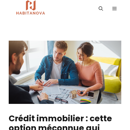
Aller
MENU
au
contenu
Crédit immobilier : cette
option méconnue qui