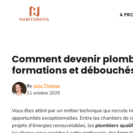
Aller
au
A PR
contenu
Comment devenir plombi
formations et débouché
By
Julia Thomas
11 octobre 2025
Vous êtes attiré par un métier technique qui recrute 
opportunités exceptionnelles. Entre les chantiers de co
projets d'énergies renouvelables, les
plombiers qualif
les étapes pour accéder à cette profession, des format