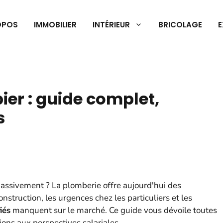
OPOS
IMMOBILIER
INTÉRIEUR
BRICOLAGE
E
er : guide complet,
s
massivement ? La plomberie offre aujourd'hui des
nstruction, les urgences chez les particuliers et les
iés
manquent sur le marché. Ce guide vous dévoile toutes
ions aux perspectives salariales.