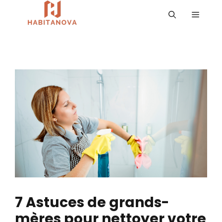
Aller
MENU
au
contenu
7 Astuces de grands-
mères pour nettoyer votre