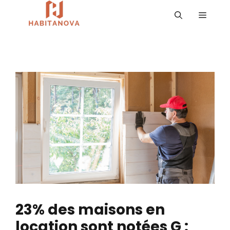
Aller
MENU
au
contenu
23% des maisons en
location sont notées G :